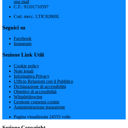
una mail
C.F.: 91101710597
Cod. mecc. LTIC82800L
Seguici su
Facebook
Instagram
Sezione Link Utili
Cookie policy
Note legali
Informativa Privacy
Ufficio Relazioni con il Pubblico
Dichiarazione di accessibilità
Obiettivi di accessibilità
Whistleblowing
Gestione consensi cookie
Amministrazione trasparente
Pagina visualizzata
24555
volte
Sezione Copyright