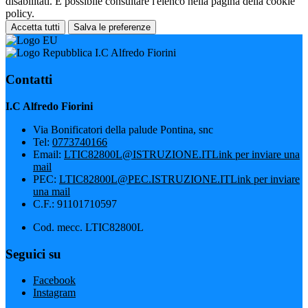
disabilitati. È possibile consultare l'elenco nella pagina della cookie
policy.
Accetta tutti
Salva le preferenze
I.C Alfredo Fiorini
Contatti
I.C Alfredo Fiorini
Via Bonificatori della palude Pontina, snc
Tel:
0773740166
Email:
LTIC82800L@ISTRUZIONE.IT
Link per inviare una
mail
PEC:
LTIC82800L@PEC.ISTRUZIONE.IT
Link per inviare
una mail
C.F.: 91101710597
Cod. mecc. LTIC82800L
Seguici su
Facebook
Instagram