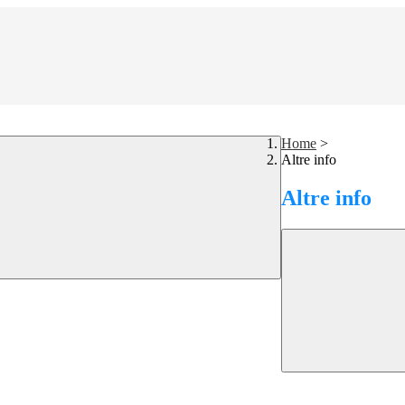
Home
>
Altre info
Altre info