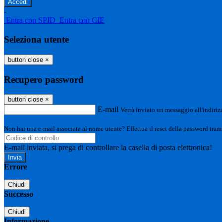
-
Entra con SPID
Entra con CIE
Seleziona utente
button close
×
Recupero password
button close
×
E-mail
Verrà inviato un messaggio all'indirizz
Non hai una e-mail associata al nome utente? Effettua il reset della password tram
E-mail inviata, si prega di controllare la casella di posta elettronica!
Errore
Chiudi
Successo
Chiudi
Informazione