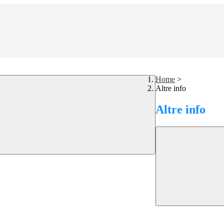
Home
>
Altre info
Altre info