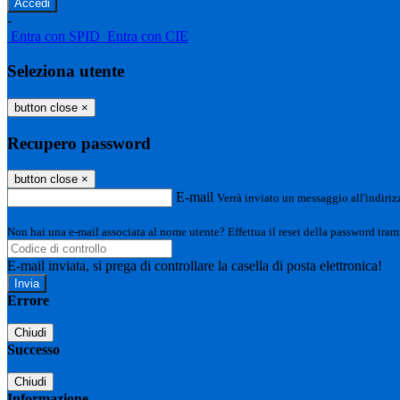
-
Entra con SPID
Entra con CIE
Seleziona utente
button close
×
Recupero password
button close
×
E-mail
Verrà inviato un messaggio all'indirizz
Non hai una e-mail associata al nome utente? Effettua il reset della password tram
E-mail inviata, si prega di controllare la casella di posta elettronica!
Errore
Chiudi
Successo
Chiudi
Informazione