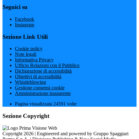
Seguici su
Facebook
Instagram
Sezione Link Utili
Cookie policy
Note legali
Informativa Privacy
Ufficio Relazioni con il Pubblico
Dichiarazione di accessibilità
Obiettivi di accessibilità
Whistleblowing
Gestione consensi cookie
Amministrazione trasparente
Pagina visualizzata
24591
volte
Sezione Copyright
Copyright 2026 | Engineered and powered by Gruppo Spaggiari