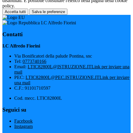
disabilitati. È possibile consultare l'elenco nella pagina della cookie
policy.
Accetta tutti
Salva le preferenze
I.C Alfredo Fiorini
Contatti
I.C Alfredo Fiorini
Via Bonificatori della palude Pontina, snc
Tel:
0773740166
Email:
LTIC82800L@ISTRUZIONE.IT
Link per inviare una
mail
PEC:
LTIC82800L@PEC.ISTRUZIONE.IT
Link per inviare
una mail
C.F.: 91101710597
Cod. mecc. LTIC82800L
Seguici su
Facebook
Instagram