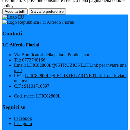
disabilitati. È possibile consultare l'elenco nella pagina della cookie
policy.
Accetta tutti
Salva le preferenze
I.C Alfredo Fiorini
Contatti
I.C Alfredo Fiorini
Via Bonificatori della palude Pontina, snc
Tel:
0773740166
Email:
LTIC82800L@ISTRUZIONE.IT
Link per inviare una
mail
PEC:
LTIC82800L@PEC.ISTRUZIONE.IT
Link per inviare
una mail
C.F.: 91101710597
Cod. mecc. LTIC82800L
Seguici su
Facebook
Instagram