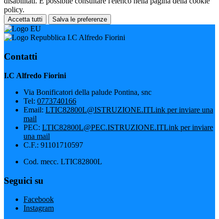
disabilitati. È possibile consultare l'elenco nella pagina della cookie
policy.
Accetta tutti
Salva le preferenze
I.C Alfredo Fiorini
Contatti
I.C Alfredo Fiorini
Via Bonificatori della palude Pontina, snc
Tel:
0773740166
Email:
LTIC82800L@ISTRUZIONE.IT
Link per inviare una
mail
PEC:
LTIC82800L@PEC.ISTRUZIONE.IT
Link per inviare
una mail
C.F.: 91101710597
Cod. mecc. LTIC82800L
Seguici su
Facebook
Instagram