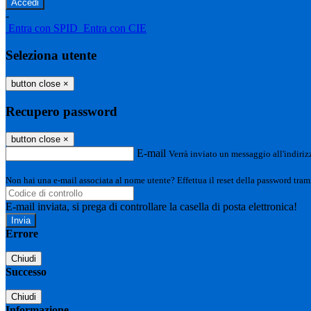
-
Entra con SPID
Entra con CIE
Seleziona utente
button close
×
Recupero password
button close
×
E-mail
Verrà inviato un messaggio all'indirizz
Non hai una e-mail associata al nome utente? Effettua il reset della password tram
E-mail inviata, si prega di controllare la casella di posta elettronica!
Errore
Chiudi
Successo
Chiudi
Informazione