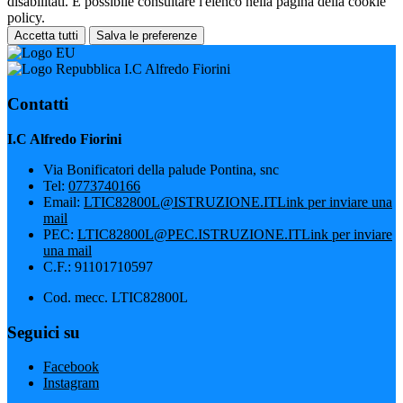
disabilitati. È possibile consultare l'elenco nella pagina della cookie
policy.
Accetta tutti
Salva le preferenze
I.C Alfredo Fiorini
Contatti
I.C Alfredo Fiorini
Via Bonificatori della palude Pontina, snc
Tel:
0773740166
Email:
LTIC82800L@ISTRUZIONE.IT
Link per inviare una
mail
PEC:
LTIC82800L@PEC.ISTRUZIONE.IT
Link per inviare
una mail
C.F.: 91101710597
Cod. mecc. LTIC82800L
Seguici su
Facebook
Instagram