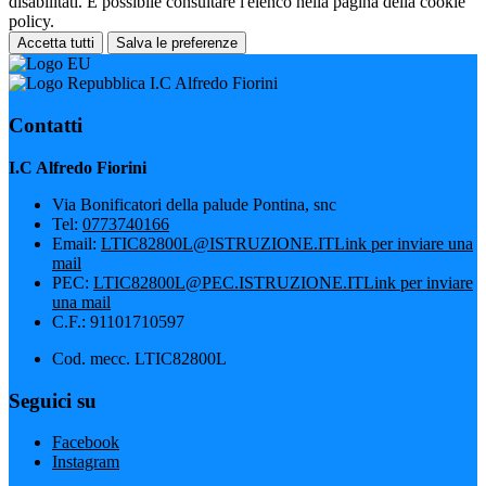
disabilitati. È possibile consultare l'elenco nella pagina della cookie
policy.
Accetta tutti
Salva le preferenze
I.C Alfredo Fiorini
Contatti
I.C Alfredo Fiorini
Via Bonificatori della palude Pontina, snc
Tel:
0773740166
Email:
LTIC82800L@ISTRUZIONE.IT
Link per inviare una
mail
PEC:
LTIC82800L@PEC.ISTRUZIONE.IT
Link per inviare
una mail
C.F.: 91101710597
Cod. mecc. LTIC82800L
Seguici su
Facebook
Instagram