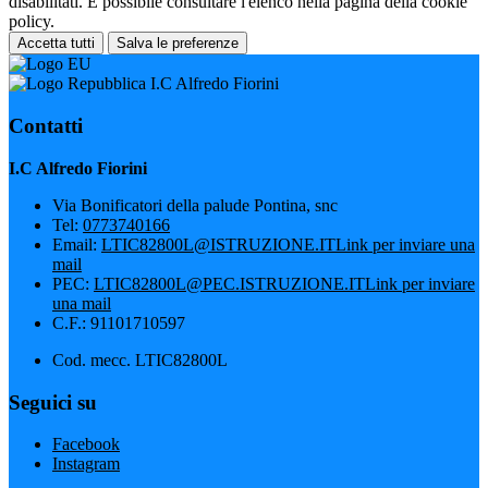
disabilitati. È possibile consultare l'elenco nella pagina della cookie
policy.
Accetta tutti
Salva le preferenze
I.C Alfredo Fiorini
Contatti
I.C Alfredo Fiorini
Via Bonificatori della palude Pontina, snc
Tel:
0773740166
Email:
LTIC82800L@ISTRUZIONE.IT
Link per inviare una
mail
PEC:
LTIC82800L@PEC.ISTRUZIONE.IT
Link per inviare
una mail
C.F.: 91101710597
Cod. mecc. LTIC82800L
Seguici su
Facebook
Instagram