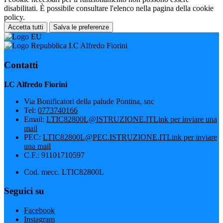
disabilitati. È possibile consultare l'elenco nella pagina della cookie
policy.
Accetta tutti
Salva le preferenze
I.C Alfredo Fiorini
Contatti
I.C Alfredo Fiorini
Via Bonificatori della palude Pontina, snc
Tel:
0773740166
Email:
LTIC82800L@ISTRUZIONE.IT
Link per inviare una
mail
PEC:
LTIC82800L@PEC.ISTRUZIONE.IT
Link per inviare
una mail
C.F.: 91101710597
Cod. mecc. LTIC82800L
Seguici su
Facebook
Instagram