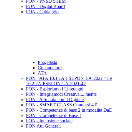
PON - PNSD STEM
PON - Digital Board
PON - Cablaggio
Progettista
Collaudatore
ATA
PON - ATA 10.1.1A-FSEPON-LA-2021-41 e
10.2.2A-FSEPON-LA-2021-47
PON - Esploriamo i Linguaggi
PON - Integriamoci Creativa.... mente
PON - A Scuola con il Digitale
PON - SMART CLASS Connessi 4.0
PON - Competenze di base 2 in modalità DaD
PON - Competenze di Base 1
PON - Inclusione sociale
PON Atti Generali