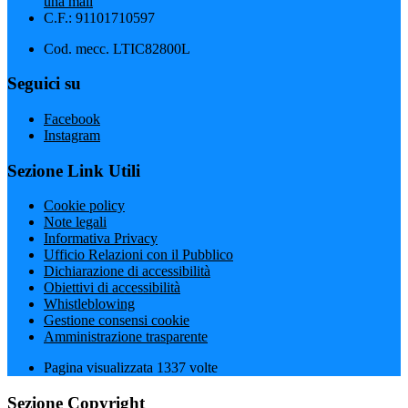
una mail
C.F.: 91101710597
Cod. mecc. LTIC82800L
Seguici su
Facebook
Instagram
Sezione Link Utili
Cookie policy
Note legali
Informativa Privacy
Ufficio Relazioni con il Pubblico
Dichiarazione di accessibilità
Obiettivi di accessibilità
Whistleblowing
Gestione consensi cookie
Amministrazione trasparente
Pagina visualizzata
1337
volte
Sezione Copyright