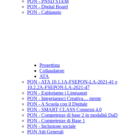
PON - PNSD STEM
PON - Digital Board
PON - Cablaggio
Progettista
Collaudatore
ATA
PON - ATA 10.1.1A-FSEPON-LA-2021-41 e
10.2.2A-FSEPON-LA-2021-47
PON - Esploriamo i Linguaggi
PON - Integriamoci Creativa.... mente
PON - A Scuola con il Digitale
PON - SMART CLASS Connessi 4.0
PON - Competenze di base 2 in modalità DaD
PON - Competenze di Base 1
PON - Inclusione sociale
PON Atti Generali