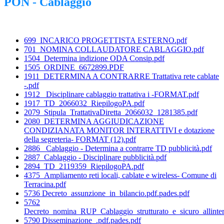
PON - Cablaggio
699_INCARICO PROGETTISTA ESTERNO.pdf
701_NOMINA COLLAUDATORE CABLAGGIO.pdf
1504_Determina indizione ODA Consip.pdf
1505_ORDINE_6672899.PDF
1911_DETERMINA A CONTRARRE Trattativa rete cablate
-.pdf
1912_ Disciplinare cablaggio trattativa i -FORMAT.pdf
1917_TD_2066032_RiepilogoPA.pdf
2079_Stipula_TrattativaDiretta_2066032_1281385.pdf
2080_DETERMINA AGGIUDICAZIONE
CONDIZIANATA MONITOR INTERATTIVI e dotazione
della segreteria- FORMAT (12).pdf
2886_ Cablaggio - Determina a contrarre TD pubblicità.pdf
2887_Cablaggio - Disciplinare pubblicità.pdf
2894_TD_2119359_RiepilogoPA.pdf
4375_Ampliamento reti locali, cablate e wireless- Comune di
Terracina.pdf
5736 Decreto_assunzione_in_bilancio.pdf.pades.pdf
5762
Decreto_nomina_RUP_Cablaggio_strutturato_e_sicuro_allinterno
5790 Disseminazione_.pdf.pades.pdf