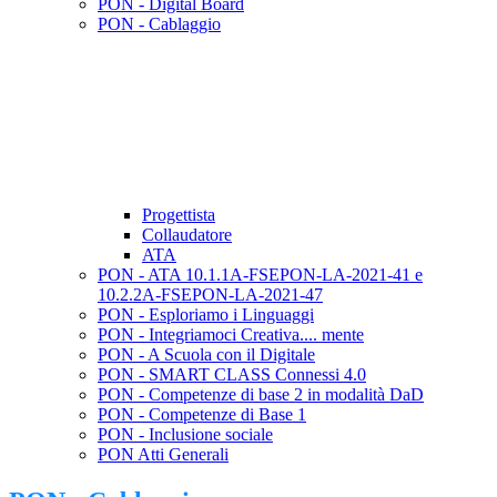
PON - Digital Board
PON - Cablaggio
Progettista
Collaudatore
ATA
PON - ATA 10.1.1A-FSEPON-LA-2021-41 e
10.2.2A-FSEPON-LA-2021-47
PON - Esploriamo i Linguaggi
PON - Integriamoci Creativa.... mente
PON - A Scuola con il Digitale
PON - SMART CLASS Connessi 4.0
PON - Competenze di base 2 in modalità DaD
PON - Competenze di Base 1
PON - Inclusione sociale
PON Atti Generali