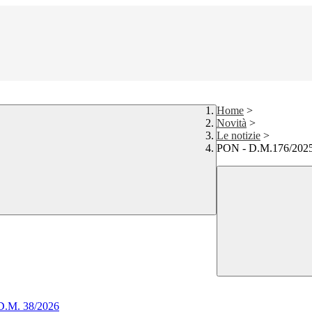
Home
>
Novità
>
Le notizie
>
PON - D.M.176/2025 A
 D.M. 38/2026