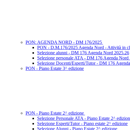
PON: AGENDA NORD - DM 176/2025
PON - D.M.176/2025 Agenda Nord - Attività in cl
Selezione alunni - DM 176 Agenda Nord 2025.26
Selezione personale ATA - DM 176 Agenda Nord
Selezione Docenti/Esperti/Tutor - DM 176 Agend
PON - Piano Estate 3^ edizione
PON - Piano Estate 2^ edizione
Selezione Personale ATA - Piano Estate 2^ edizio
Selezione Esperti/Tutor - Piano estate 2^ edizione
Selezione Alunni - Piano Estate 2^ edizione