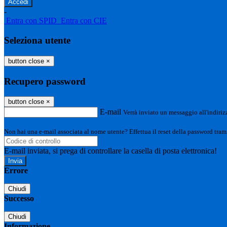
-
Entra con SPID
Entra con CIE
Seleziona utente
button close
×
Recupero password
button close
×
E-mail
Verrà inviato un messaggio all'indirizz
Non hai una e-mail associata al nome utente? Effettua il reset della password tram
E-mail inviata, si prega di controllare la casella di posta elettronica!
Errore
Chiudi
Successo
Chiudi
Informazione