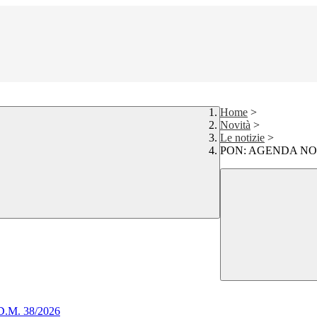
Home
>
Novità
>
Le notizie
>
PON: AGENDA NOR
 D.M. 38/2026