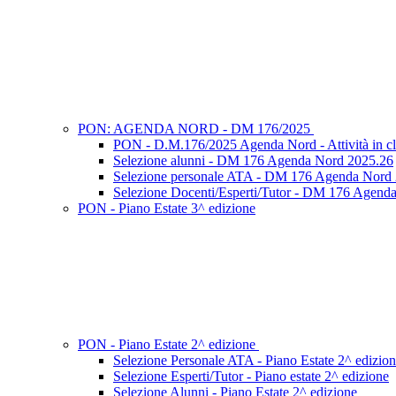
PON: AGENDA NORD - DM 176/2025
PON - D.M.176/2025 Agenda Nord - Attività in cl
Selezione alunni - DM 176 Agenda Nord 2025.26
Selezione personale ATA - DM 176 Agenda Nord
Selezione Docenti/Esperti/Tutor - DM 176 Agend
PON - Piano Estate 3^ edizione
PON - Piano Estate 2^ edizione
Selezione Personale ATA - Piano Estate 2^ edizio
Selezione Esperti/Tutor - Piano estate 2^ edizione
Selezione Alunni - Piano Estate 2^ edizione