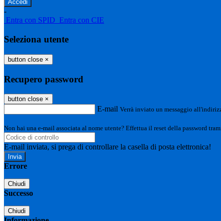
-
Entra con SPID
Entra con CIE
Seleziona utente
button close
×
Recupero password
button close
×
E-mail
Verrà inviato un messaggio all'indirizz
Non hai una e-mail associata al nome utente? Effettua il reset della password tram
E-mail inviata, si prega di controllare la casella di posta elettronica!
Errore
Chiudi
Successo
Chiudi
Informazione