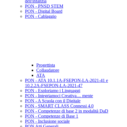
dell'infanzia
PON - PNSD STEM
PON - Digital Board
PON - Cablaggio
Progettista
Collaudatore
ATA
PON - ATA 10.1.1A-FSEPON-LA-2021-41 e
10.2.2A-FSEPON-LA-2021-47
PON - Esploriamo i Linguaggi
PON - Integriamoci Creativa.... mente
PON - A Scuola con il Digitale
PON - SMART CLASS Connessi 4.0
PON - Competenze di base 2 in modalità DaD
PON - Competenze di Base 1
PON - Inclusione sociale
PON Atti Generali