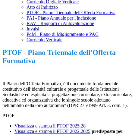
Curricolo Digitale Verticale
Atto di Indirizzo
PTOF - Piano Triennale dell'Offerta Formativa
PAI - Piano Annuale per l'Inclusione
RAV - Rapporti di Autovalutazione
Invalsi
PdM - Piano di Miglioramento e PAC
Curricolo Verticale
PTOF - Piano Triennale dell'Offerta
Formativa
Il Piano dell’Offerta Formativa, è il documento fondamentale
costitutivo dell’identità culturale e progettuale delle Istituzioni
Scolastiche ed esplicita la progettazione curricolare, extracurricolare,
educativa ed organizzativa che le singole scuole adottano
nell’ambito della loro autonomia”
(DPR 275/1999 Art. 3, com. 1).
PTOF
Visualizza e stampa il PTOF
2025.28
Visualizza e stampa il PTOF 2022.2025
predisposto per