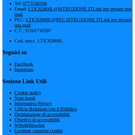
Tel:
0773740166
Email:
LTIC82800L@ISTRUZIONE.IT
Link per inviare una
mail
PEC:
LTIC82800L@PEC.ISTRUZIONE.IT
Link per inviare
una mail
C.F.: 91101710597
Cod. mecc. LTIC82800L
Seguici su
Facebook
Instagram
Sezione Link Utili
Cookie policy
Note legali
Informativa Privacy
Ufficio Relazioni con il Pubblico
Dichiarazione di accessibilità
Obiettivi di accessibilità
Whistleblowing
Gestione consensi cookie