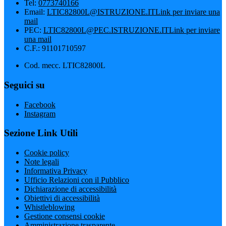
Tel:
0773740166
Email:
LTIC82800L@ISTRUZIONE.IT
Link per inviare una
mail
PEC:
LTIC82800L@PEC.ISTRUZIONE.IT
Link per inviare
una mail
C.F.: 91101710597
Cod. mecc. LTIC82800L
Seguici su
Facebook
Instagram
Sezione Link Utili
Cookie policy
Note legali
Informativa Privacy
Ufficio Relazioni con il Pubblico
Dichiarazione di accessibilità
Obiettivi di accessibilità
Whistleblowing
Gestione consensi cookie
Amministrazione trasparente