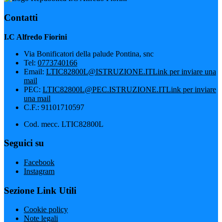
Contatti
I.C Alfredo Fiorini
Via Bonificatori della palude Pontina, snc
Tel:
0773740166
Email:
LTIC82800L@ISTRUZIONE.IT
Link per inviare una
mail
PEC:
LTIC82800L@PEC.ISTRUZIONE.IT
Link per inviare
una mail
C.F.: 91101710597
Cod. mecc. LTIC82800L
Seguici su
Facebook
Instagram
Sezione Link Utili
Cookie policy
Note legali