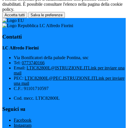
disabilitati. È possibile consultare l'elenco nella pagina della cookie
policy.
Accetta tutti
Salva le preferenze
I.C Alfredo Fiorini
Contatti
I.C Alfredo Fiorini
Via Bonificatori della palude Pontina, snc
Tel:
0773740166
Email:
LTIC82800L@ISTRUZIONE.IT
Link per inviare una
mail
PEC:
LTIC82800L@PEC.ISTRUZIONE.IT
Link per inviare
una mail
C.F.: 91101710597
Cod. mecc. LTIC82800L
Seguici su
Facebook
Instagram