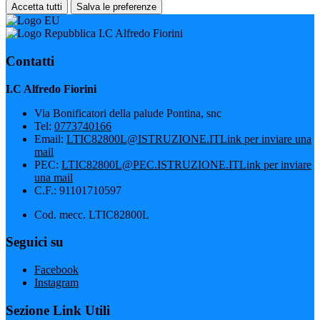
Accetta tutti
Salva le preferenze
I.C Alfredo Fiorini
Contatti
I.C Alfredo Fiorini
Via Bonificatori della palude Pontina, snc
Tel:
0773740166
Email:
LTIC82800L@ISTRUZIONE.IT
Link per inviare una
mail
PEC:
LTIC82800L@PEC.ISTRUZIONE.IT
Link per inviare
una mail
C.F.: 91101710597
Cod. mecc. LTIC82800L
Seguici su
Facebook
Instagram
Sezione Link Utili