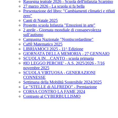
Rassegna teatrale 2026 - Scuola dell'infanzia Scarpino
27 marzo 2026 - La scuola si fa bella
Presentazione del libro: "Cambiamenti climatici e rifiuti
zero"
Canti di Natale 2025
Progetto scuola Infanzia "Emozioni in arte"
2 aprile - Giornata mondiale di consapevolezza
sull’autismo
Campagna Nazionale "Nontiscordardime"
Caffè Matematico 2025
LIBRIAMOCI 2025 - 11^ Edizione
GIORNATA DELLA MEMORIA - 27 GENNAIO
SCUOLA IN…CANTO - scuola primaria
#IO LEGGO PERCHE' - A.S. 2025/2026 - 7/16
novembre 2025
SCUOLA VIRTUOSA - GENERAZIONI
CONNESSE
Settimana della Mobilità Sostenibile 2024/2025
Le "STELLE di ALFREDO" - Premiazione
CORSA CONTRO LA FAME 2024
Contrasto al CYBERBULLISMO