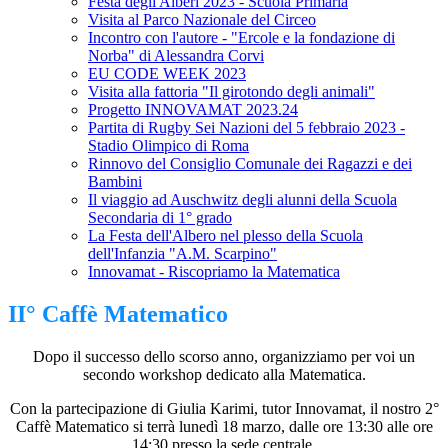
Festa degli Alberi 2023 - Scuola Primaria
Visita al Parco Nazionale del Circeo
Incontro con l'autore - "Ercole e la fondazione di
Norba" di Alessandra Corvi
EU CODE WEEK 2023
Visita alla fattoria "Il girotondo degli animali"
Progetto INNOVAMAT 2023.24
Partita di Rugby Sei Nazioni del 5 febbraio 2023 -
Stadio Olimpico di Roma
Rinnovo del Consiglio Comunale dei Ragazzi e dei
Bambini
Il viaggio ad Auschwitz degli alunni della Scuola
Secondaria di 1° grado
La Festa dell'Albero nel plesso della Scuola
dell'Infanzia "A.M. Scarpino"
Innovamat - Riscopriamo la Matematica
II° Caffè Matematico
Dopo il successo dello scorso anno, organizziamo per voi un
secondo workshop dedicato alla Matematica.
Con la partecipazione di Giulia Karimi, tutor Innovamat, il nostro 2°
Caffè Matematico si terrà lunedì 18 marzo, dalle ore 13:30 alle ore
14:30 presso la sede centrale.