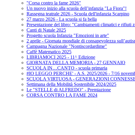
"Corsa contro la fame 2026"
Un nuovo inizio alla scuola dell’infanzia "La Fiora"!
Rassegna teatrale 2026 - Scuola dell'infanzia Scarpino
27 marzo 2026 - La scuola si fa bella
Presentazione del libro: "Cambiamenti climatici e rifiuti 
Canti di Natale 2025
Progetto scuola Infanzia "Emozioni in arte"
2 aprile - Giornata mondiale di consapevolezza sull’auti
Campagna Nazionale "Nontiscordardime"
Caffè Matematico 2025
LIBRIAMOCI 2025 - 11^ Edizione
GIORNATA DELLA MEMORIA - 27 GENNAIO
SCUOLA IN…CANTO - scuola primaria
#IO LEGGO PERCHE' - A.S. 2025/2026 - 7/16 novemb
SCUOLA VIRTUOSA - GENERAZIONI CONNESS
Settimana della Mobilità Sostenibile 2024/2025
Le "STELLE di ALFREDO" - Premiazione
CORSA CONTRO LA FAME 2024