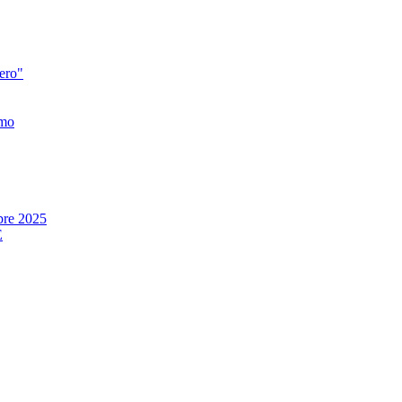
zero"
smo
re 2025
E