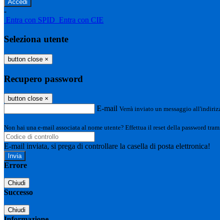
-
Entra con SPID
Entra con CIE
Seleziona utente
button close
×
Recupero password
button close
×
E-mail
Verrà inviato un messaggio all'indirizz
Non hai una e-mail associata al nome utente? Effettua il reset della password tram
E-mail inviata, si prega di controllare la casella di posta elettronica!
Errore
Chiudi
Successo
Chiudi
Informazione