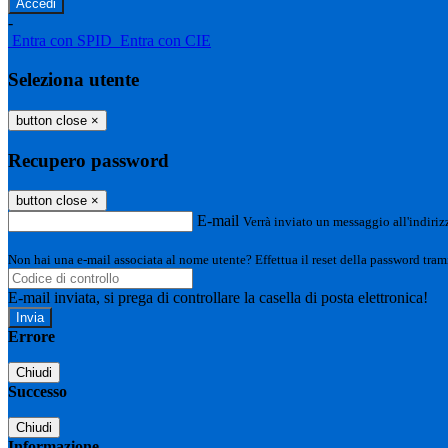
-
Entra con SPID
Entra con CIE
Seleziona utente
button close
×
Recupero password
button close
×
E-mail
Verrà inviato un messaggio all'indirizz
Non hai una e-mail associata al nome utente? Effettua il reset della password tram
E-mail inviata, si prega di controllare la casella di posta elettronica!
Errore
Chiudi
Successo
Chiudi
Informazione