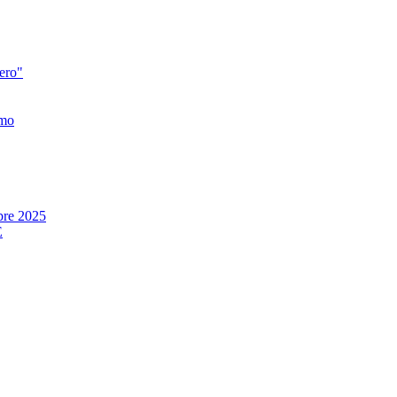
zero"
smo
re 2025
E