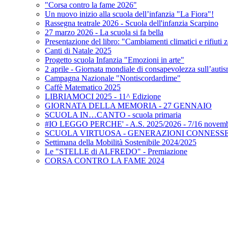
"Corsa contro la fame 2026"
Un nuovo inizio alla scuola dell’infanzia "La Fiora"!
Rassegna teatrale 2026 - Scuola dell'infanzia Scarpino
27 marzo 2026 - La scuola si fa bella
Presentazione del libro: "Cambiamenti climatici e rifiuti 
Canti di Natale 2025
Progetto scuola Infanzia "Emozioni in arte"
2 aprile - Giornata mondiale di consapevolezza sull’auti
Campagna Nazionale "Nontiscordardime"
Caffè Matematico 2025
LIBRIAMOCI 2025 - 11^ Edizione
GIORNATA DELLA MEMORIA - 27 GENNAIO
SCUOLA IN…CANTO - scuola primaria
#IO LEGGO PERCHE' - A.S. 2025/2026 - 7/16 novemb
SCUOLA VIRTUOSA - GENERAZIONI CONNESS
Settimana della Mobilità Sostenibile 2024/2025
Le "STELLE di ALFREDO" - Premiazione
CORSA CONTRO LA FAME 2024