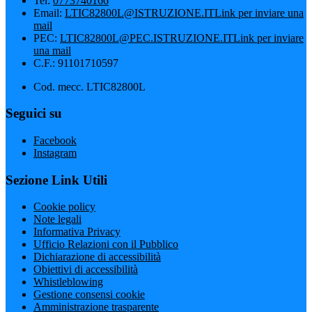
Tel:
0773740166
Email:
LTIC82800L@ISTRUZIONE.IT
Link per inviare una
mail
PEC:
LTIC82800L@PEC.ISTRUZIONE.IT
Link per inviare
una mail
C.F.: 91101710597
Cod. mecc. LTIC82800L
Seguici su
Facebook
Instagram
Sezione Link Utili
Cookie policy
Note legali
Informativa Privacy
Ufficio Relazioni con il Pubblico
Dichiarazione di accessibilità
Obiettivi di accessibilità
Whistleblowing
Gestione consensi cookie
Amministrazione trasparente