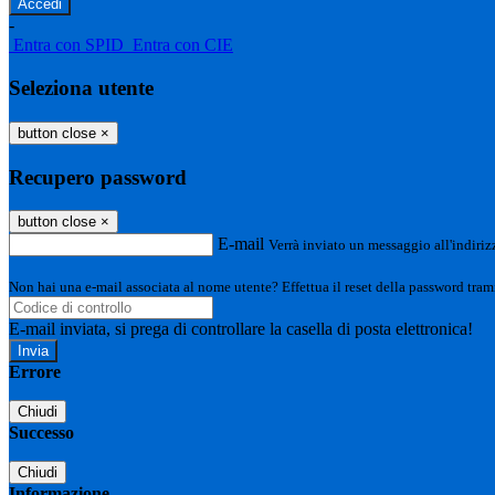
-
Entra con SPID
Entra con CIE
Seleziona utente
button close
×
Recupero password
button close
×
E-mail
Verrà inviato un messaggio all'indirizz
Non hai una e-mail associata al nome utente? Effettua il reset della password tram
E-mail inviata, si prega di controllare la casella di posta elettronica!
Errore
Chiudi
Successo
Chiudi
Informazione