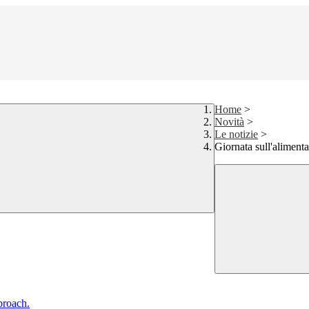
Home
>
Novità
>
Le notizie
>
Giornata sull'alimenta
proach.