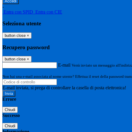
-
Entra con SPID
Entra con CIE
Seleziona utente
button close
×
Recupero password
button close
×
E-mail
Verrà inviato un messaggio all'indirizz
Non hai una e-mail associata al nome utente? Effettua il reset della password tram
E-mail inviata, si prega di controllare la casella di posta elettronica!
Errore
Chiudi
Successo
Chiudi
Informazione