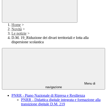
Home
>
Novità
>
Le notizie
>
D.M. 19_Riduzione dei divari territoriali e lotta alla
dispersione scolastica
Menu di
navigazione
PNRR - Piano Nazionale di Ripresa e Resilienza
PNRR - Didattica digitale integrata e formazione alla
transizione digitale D.M. 219