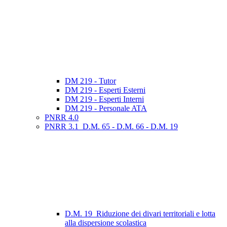
DM 219 - Tutor
DM 219 - Esperti Esterni
DM 219 - Esperti Interni
DM 219 - Personale ATA
PNRR 4.0
PNRR 3.1_D.M. 65 - D.M. 66 - D.M. 19
D.M. 19_Riduzione dei divari territoriali e lotta
alla dispersione scolastica