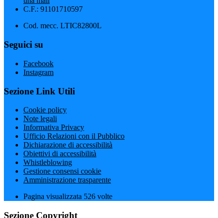
una mail
C.F.: 91101710597
Cod. mecc. LTIC82800L
Seguici su
Facebook
Instagram
Sezione Link Utili
Cookie policy
Note legali
Informativa Privacy
Ufficio Relazioni con il Pubblico
Dichiarazione di accessibilità
Obiettivi di accessibilità
Whistleblowing
Gestione consensi cookie
Amministrazione trasparente
Pagina visualizzata
526
volte
Sezione Copyright