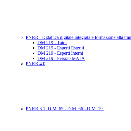
PNRR - Didattica digitale integrata e formazione alla tr
DM 219 - Tutor
DM 219 - Esperti Esterni
DM 219 - Esperti Interni
DM 219 - Personale ATA
PNRR 4.0
PNRR 3.1_D.M. 65 - D.M. 66 - D.M. 19