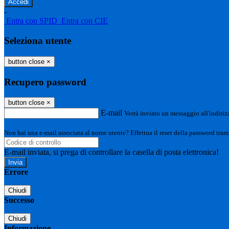
-
Entra con SPID
Entra con CIE
Seleziona utente
button close
×
Recupero password
button close
×
E-mail
Verrà inviato un messaggio all'indirizz
Non hai una e-mail associata al nome utente? Effettua il reset della password tram
E-mail inviata, si prega di controllare la casella di posta elettronica!
Errore
Chiudi
Successo
Chiudi
Informazione