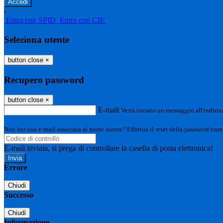
-
Entra con SPID
Entra con CIE
Seleziona utente
button close
×
Recupero password
button close
×
E-mail
Verrà inviato un messaggio all'indirizz
Non hai una e-mail associata al nome utente? Effettua il reset della password tram
E-mail inviata, si prega di controllare la casella di posta elettronica!
Errore
Chiudi
Successo
Chiudi
Informazione