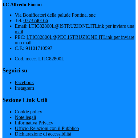
I.C Alfredo Fiorini
Via Bonificatori della palude Pontina, snc
Tel:
0773740166
Email:
LTIC82800L@ISTRUZIONE.IT
Link per inviare una
mail
PEC:
LTIC82800L@PEC.ISTRUZIONE.IT
Link per inviare
una mail
C.F.: 91101710597
Cod. mecc. LTIC82800L
Seguici su
Facebook
Instagram
Sezione Link Utili
Cookie policy
Note legali
Informativa Privacy
Ufficio Relazioni con il Pubblico
Dichiarazione di accessibilità