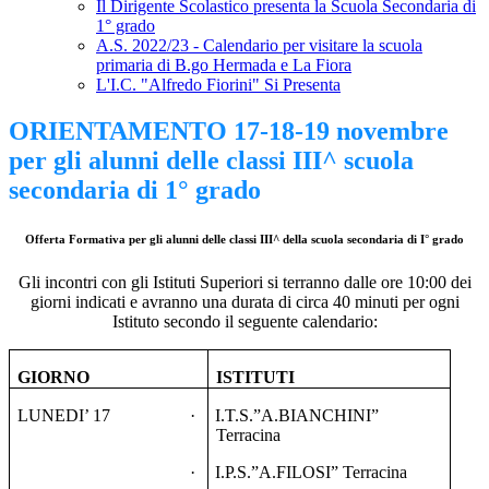
Il Dirigente Scolastico presenta la Scuola Secondaria di
1° grado
A.S. 2022/23 - Calendario per visitare la scuola
primaria di B.go Hermada e La Fiora
L'I.C. "Alfredo Fiorini" Si Presenta
ORIENTAMENTO 17-18-19 novembre
per gli alunni delle classi III^ scuola
secondaria di 1° grado
Offerta Formativa per gli alunni delle classi III^ della scuola secondaria di I° grado
Gli incontri con gli Istituti Superiori si terranno dalle ore 10:00 dei
giorni indicati e avranno una durata di circa 40 minuti per ogni
Istituto secondo il seguente calendario:
GIORNO
ISTITUTI
LUNEDI’ 17
·
I.T.S.”A.BIANCHINI”
Terracina
·
I.P.S.”A.FILOSI” Terracina