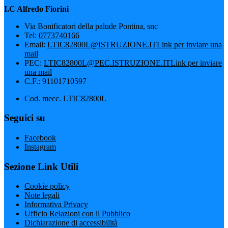
I.C Alfredo Fiorini
Via Bonificatori della palude Pontina, snc
Tel:
0773740166
Email:
LTIC82800L@ISTRUZIONE.IT
Link per inviare una
mail
PEC:
LTIC82800L@PEC.ISTRUZIONE.IT
Link per inviare
una mail
C.F.: 91101710597
Cod. mecc. LTIC82800L
Seguici su
Facebook
Instagram
Sezione Link Utili
Cookie policy
Note legali
Informativa Privacy
Ufficio Relazioni con il Pubblico
Dichiarazione di accessibilità