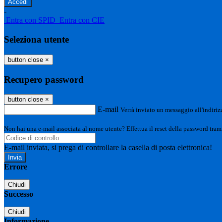
-
Entra con SPID
Entra con CIE
Seleziona utente
button close
×
Recupero password
button close
×
E-mail
Verrà inviato un messaggio all'indirizz
Non hai una e-mail associata al nome utente? Effettua il reset della password tram
E-mail inviata, si prega di controllare la casella di posta elettronica!
Errore
Chiudi
Successo
Chiudi
Informazione