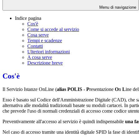
Menu di navigazione
Indice pagina
Cos'è
Come si accede al servizio
Cosa serve
Tempi e scadenze
Contatti
Ulteriori informazioni
A cosa serve
Descrizione breve
Cos'è
Il Servizio Istanze OnLine (
alias POLIS -
P
resentazione
O
n
L
ine del
Esso è basato sul Codice dell'Amministrazione Digitale (CAD), che sanci
alternativa alle modalità tradizionali basate su moduli cartacei. In parti
che prevede l'uso di normali credenziali di accesso come codice utent
Preventivamente all'accesso al servizio è quindi indispensabile
una fa
Nel caso di accesso tramite una identità digitale SPID la fase di identi