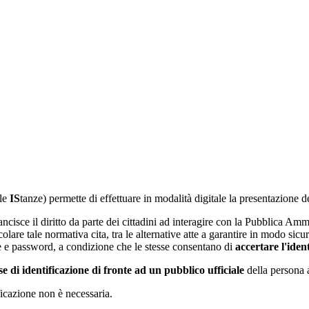
le
IS
tanze) permette di effettuare in modalità digitale la presentazione
sce il diritto da parte dei cittadini ad interagire con la Pubblica Ammin
colare tale normativa cita, tra le alternative atte a garantire in modo sicu
e e password, a condizione che le stesse consentano di
accertare l'ident
se di identificazione di fronte ad un pubblico ufficiale
della persona a
ficazione non è necessaria.