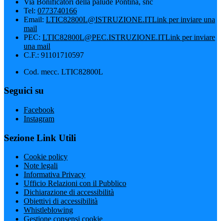
Via Bonificatori della palude Pontina, snc
Tel:
0773740166
Email:
LTIC82800L@ISTRUZIONE.IT
Link per inviare una
mail
PEC:
LTIC82800L@PEC.ISTRUZIONE.IT
Link per inviare
una mail
C.F.: 91101710597
Cod. mecc. LTIC82800L
Seguici su
Facebook
Instagram
Sezione Link Utili
Cookie policy
Note legali
Informativa Privacy
Ufficio Relazioni con il Pubblico
Dichiarazione di accessibilità
Obiettivi di accessibilità
Whistleblowing
Gestione consensi cookie