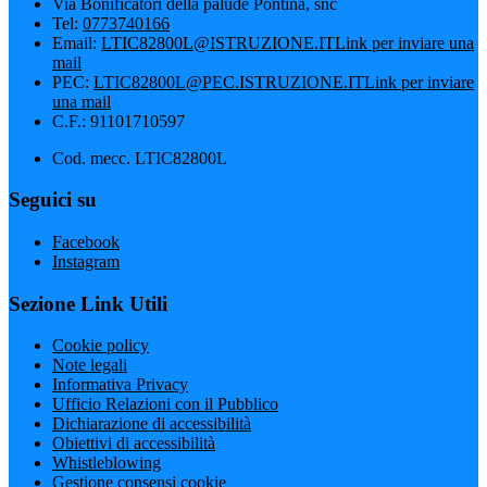
Via Bonificatori della palude Pontina, snc
Tel:
0773740166
Email:
LTIC82800L@ISTRUZIONE.IT
Link per inviare una
mail
PEC:
LTIC82800L@PEC.ISTRUZIONE.IT
Link per inviare
una mail
C.F.: 91101710597
Cod. mecc. LTIC82800L
Seguici su
Facebook
Instagram
Sezione Link Utili
Cookie policy
Note legali
Informativa Privacy
Ufficio Relazioni con il Pubblico
Dichiarazione di accessibilità
Obiettivi di accessibilità
Whistleblowing
Gestione consensi cookie