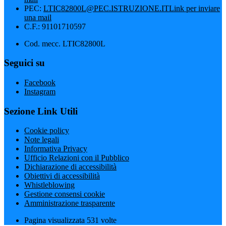
PEC:
LTIC82800L@PEC.ISTRUZIONE.IT
Link per inviare
una mail
C.F.: 91101710597
Cod. mecc. LTIC82800L
Seguici su
Facebook
Instagram
Sezione Link Utili
Cookie policy
Note legali
Informativa Privacy
Ufficio Relazioni con il Pubblico
Dichiarazione di accessibilità
Obiettivi di accessibilità
Whistleblowing
Gestione consensi cookie
Amministrazione trasparente
Pagina visualizzata
531
volte