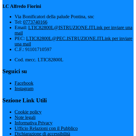
I.C Alfredo Fiorini
Via Bonificatori della palude Pontina, snc
Tel:
0773740166
Email:
LTIC82800L@ISTRUZIONE.IT
Link per inviare una
mail
PEC:
LTIC82800L@PEC.ISTRUZIONE.IT
Link per inviare
una mail
C.F.: 91101710597
Cod. mecc. LTIC82800L
Seguici su
Facebook
Instagram
Sezione Link Utili
Cookie policy
Note legali
Informativa Privacy
Ufficio Relazioni con il Pubblico
Dichiarazione di accessibilità