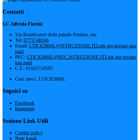
Contatti
I.C Alfredo Fiorini
Via Bonificatori della palude Pontina, snc
Tel:
0773740166
Email:
LTIC82800L@ISTRUZIONE.IT
Link per inviare una
mail
PEC:
LTIC82800L@PEC.ISTRUZIONE.IT
Link per inviare
una mail
C.F.: 91101710597
Cod. mecc. LTIC82800L
Seguici su
Facebook
Instagram
Sezione Link Utili
Cookie policy
Note legali