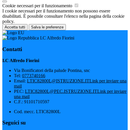
Cookie necessari per il funzionamento
I cookie necessari per il funzionamento non possono essere
disabilitati. È possibile consultare l'elenco nella pagina della cookie
policy.
Accetta tutti
Salva le preferenze
I.C Alfredo Fiorini
Contatti
I.C Alfredo Fiorini
Via Bonificatori della palude Pontina, snc
Tel:
0773740166
Email:
LTIC82800L@ISTRUZIONE.IT
Link per inviare una
mail
PEC:
LTIC82800L@PEC.ISTRUZIONE.IT
Link per inviare
una mail
C.F.: 91101710597
Cod. mecc. LTIC82800L
Seguici su