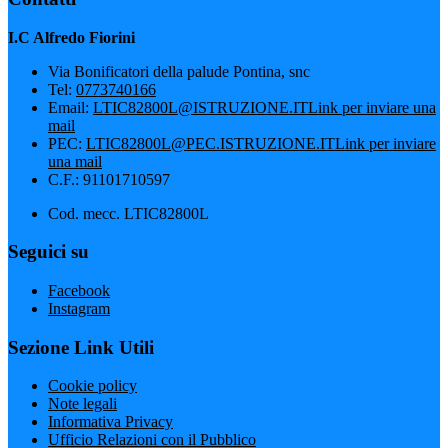
I.C Alfredo Fiorini
Via Bonificatori della palude Pontina, snc
Tel:
0773740166
Email:
LTIC82800L@ISTRUZIONE.IT
Link per inviare una
mail
PEC:
LTIC82800L@PEC.ISTRUZIONE.IT
Link per inviare
una mail
C.F.: 91101710597
Cod. mecc. LTIC82800L
Seguici su
Facebook
Instagram
Sezione Link Utili
Cookie policy
Note legali
Informativa Privacy
Ufficio Relazioni con il Pubblico