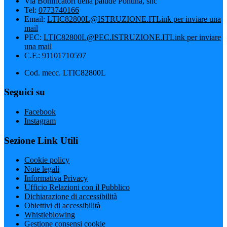
Via Bonificatori della palude Pontina, snc
Tel:
0773740166
Email:
LTIC82800L@ISTRUZIONE.IT
Link per inviare una
mail
PEC:
LTIC82800L@PEC.ISTRUZIONE.IT
Link per inviare
una mail
C.F.: 91101710597
Cod. mecc. LTIC82800L
Seguici su
Facebook
Instagram
Sezione Link Utili
Cookie policy
Note legali
Informativa Privacy
Ufficio Relazioni con il Pubblico
Dichiarazione di accessibilità
Obiettivi di accessibilità
Whistleblowing
Gestione consensi cookie