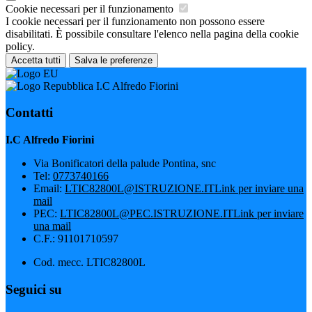
Cookie necessari per il funzionamento
I cookie necessari per il funzionamento non possono essere
disabilitati. È possibile consultare l'elenco nella pagina della cookie
policy.
Accetta tutti
Salva le preferenze
I.C Alfredo Fiorini
Contatti
I.C Alfredo Fiorini
Via Bonificatori della palude Pontina, snc
Tel:
0773740166
Email:
LTIC82800L@ISTRUZIONE.IT
Link per inviare una
mail
PEC:
LTIC82800L@PEC.ISTRUZIONE.IT
Link per inviare
una mail
C.F.: 91101710597
Cod. mecc. LTIC82800L
Seguici su