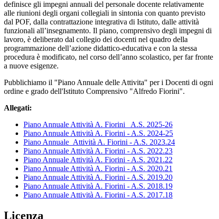
definisce gli impegni annuali del personale docente relativamente
alle riunioni degli organi collegiali in sintonia con quanto previsto
dal POF, dalla contrattazione integrativa di Istituto, dalle attività
funzionali all’insegnamento. Il piano, comprensivo degli impegni di
lavoro, è deliberato dal collegio dei docenti nel quadro della
programmazione dell’azione didattico-educativa e con la stessa
procedura è modificato, nel corso dell’anno scolastico, per far fronte
a nuove esigenze.
Pubblichiamo il "Piano Annuale delle Attivita" per i Docenti di ogni
ordine e grado dell'Istituto Comprensivo "Alfredo Fiorini".
Allegati:
Piano Annuale Attività A. Fiorini_ A.S. 2025-26
Piano Annuale Attività A. Fiorini - A.S. 2024-25
Piano Annuale_Attività A. Fiorini - A.S. 2023.24
Piano Annuale Attività A. Fiorini - A.S. 2022.23
Piano Annuale Attività A. Fiorini - A.S. 2021.22
Piano Annuale Attività A. Fiorini - A.S. 2020.21
Piano Annuale Attività A. Fiorini - A.S. 2019.20
Piano Annuale Attività A. Fiorini - A.S. 2018.19
Piano Annuale Attività A. Fiorini - A.S. 2017.18
Licenza